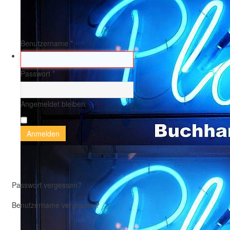
Benutzername
*
Passwort
*
Angemeldet bleiben
Anmelden
Passwort vergessen?
Benutzername vergessen?