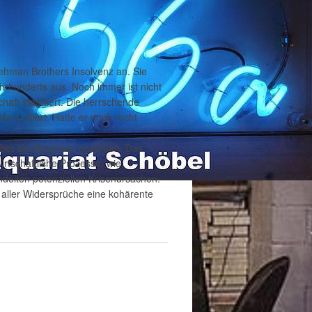
hman Brothers Insolvenz an. Sie
hrhunderts aus. Noch immer ist nicht
haft stagniert. Die herrschende
rx zitiert. Hatte er doch recht
ber die Ursachen gestritten. Das
rtschaftliche Prozesse, wie
delten potenziellen Krisenursachen.
 aller Widersprüche eine kohärente