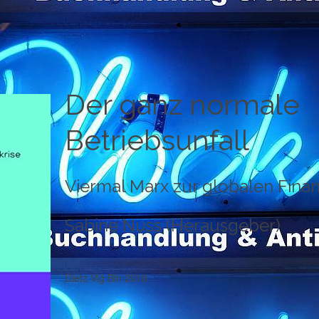
Der ganz normale
Betriebsunfall
Viermal Marx zur globalen Finan
Sabine Nuss (Herausgeber)
Dietz Vlg Bln 2018