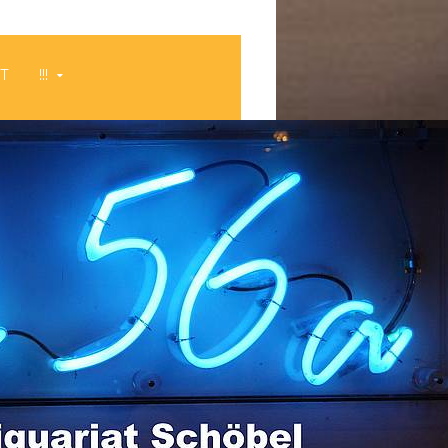
HT
!!!