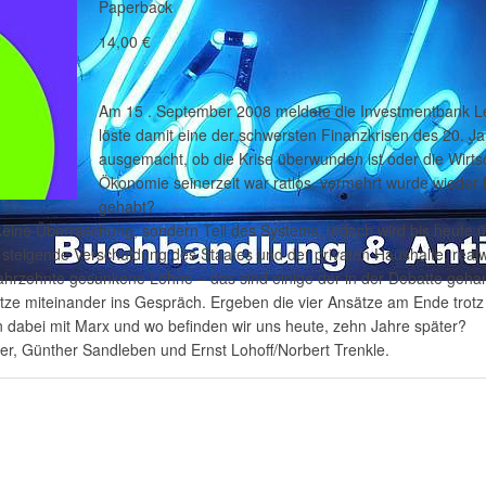
Paperback
14,00 €
Am 15 . September 2008 meldete die Investmentbank Le
löste damit eine der schwersten Finanzkrisen des 20. Ja
ausgemacht, ob die Krise überwunden ist oder die Wirtsc
Ökonomie seinerzeit war ratlos, vermehrt wurde wieder Ma
gehabt?
 keine Überraschung, sondern Teil des Systems, jedoch wird bis heute ü
steigende Verschuldung des Staates und der privaten Haushalte, realwi
hrzehnte gesunkene Löhne – das sind einige der in der Debatte gehan
ätze miteinander ins Gespräch. Ergeben die vier Ansätze am Ende trotz
 dabei mit Marx und wo befinden wir uns heute, zehn Jahre später?
mer, Günther Sandleben und Ernst Lohoff/Norbert Trenkle.