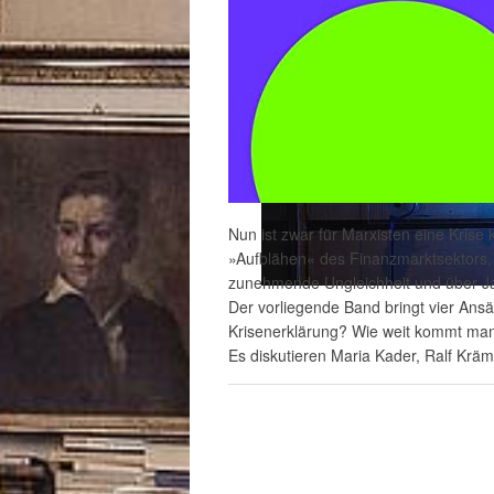
Nun ist zwar für Marxisten eine Krise
»Aufblähen« des Finanzmarktsektors, 
zunehmende Ungleichheit und über Ja
Der vorliegende Band bringt vier Ans
Krisenerklärung? Wie weit kommt man
Es diskutieren Maria Kader, Ralf Krä