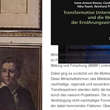
Wirtschaftsformen“: über drei Jahre ha
im Forschungsprojekt nascent die Vie
Bildung und Forschung (BMBF) unters
Dabei ging es zunächst um die Motive
Diese Wirtschaftsformen (wie Mietäck
nachhaltige, regionale und souveräne
Transferpartnern standen dafür die 
durch das nascent-Projektteam. Die zen
Verdrängung nicht-nachhaltiger Forme
der dabei hemmenden Faktoren. Über d