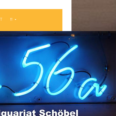
HT
!!!