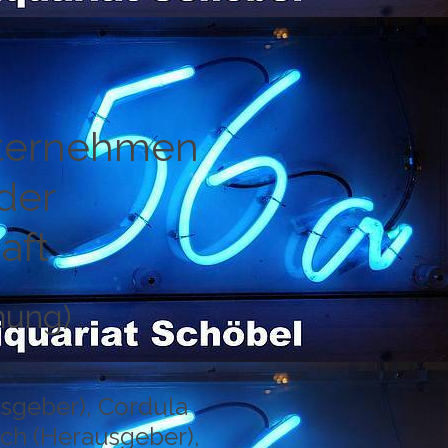
nternehmen
der
aft
mung)
sgeber), Cordula
ch (Herausgeber),