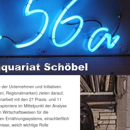
aft durch trans-formative
ttgart und die anstiftung in München
rung des Bundesministeriums für
der Unternehmen und Initiativen.
en, Regionalmarken) zielen darauf,
narbeit mit den 27 Praxis- und 11
pioniere im Mittelpunkt der Analyse
n Wirtschaftsweisen für die
en Ernährungssystems, einschließlich
isse, welch wichtige Rolle