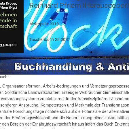
Reinhard Pfriem (Herausgeber)
Metropolis 2019
Taschenbuch 28,00 €
„Neue Chancen für eine nachhaltige Ernährungswirtsch
ben die Carl von Os-sietzky Universität Oldenburg, die Universität Stu
lfalt transformativer Ernährungsunternehmen und Initiativen mit Förde
ucht.
, Organisationsformen, Arbeits-bedingungen und Vernetzungsprozesse 
er, Solidarische Landwirtschaften, Erzeuger-Verbraucher-Gemeinschaft
 Versorgungssysteme zu etablieren. In der transdisziplinären Zusamme
besonderen Ansprüche, Kompetenzen und Merkmale der Transformations
trale Forschungsfrage richtete sich auf die Potenziale der alternative
n der Ernährungswirtschaft und die Neuerfin-dung eines zukunftsfähig
en Bereich der Ernährungswirtschaft hinaus liefert das Buch Erkenntn