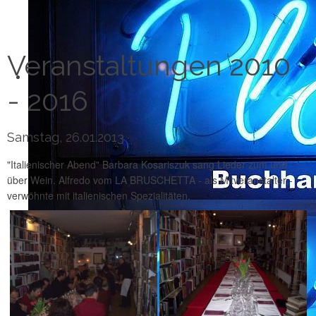
Veranstaltungen 2010
- 2016
Samstag, 26.01.2013
"Italienischer Abend" Barbara Kosariszuk sang Lieder zum und
über Wein. Alfredo vom LA BRUSCHETTA - als Mitveranstalter -
verwöhnte mit italienischen Spezialitäten.