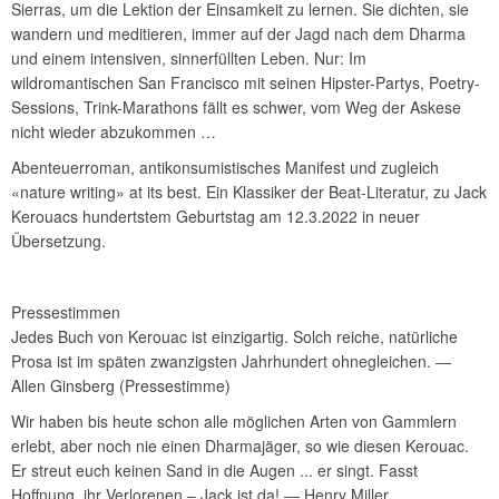
Sierras, um die Lektion der Einsamkeit zu lernen. Sie dichten, sie
wandern und meditieren, immer auf der Jagd nach dem Dharma
und einem intensiven, sinnerfüllten Leben. Nur: Im
wildromantischen San Francisco mit seinen Hipster-Partys, Poetry-
Sessions, Trink-Marathons fällt es schwer, vom Weg der Askese
nicht wieder abzukommen …
Abenteuerroman, antikonsumistisches Manifest und zugleich
«nature writing» at its best. Ein Klassiker der Beat-Literatur, zu Jack
Kerouacs hundertstem Geburtstag am 12.3.2022 in neuer
Übersetzung.
Pressestimmen
Jedes Buch von Kerouac ist einzigartig. Solch reiche, natürliche
Prosa ist im späten zwanzigsten Jahrhundert ohnegleichen. ―
Allen Ginsberg (Pressestimme)
Wir haben bis heute schon alle möglichen Arten von Gammlern
erlebt, aber noch nie einen Dharmajäger, so wie diesen Kerouac.
Er streut euch keinen Sand in die Augen ... er singt. Fasst
Hoffnung, ihr Verlorenen – Jack ist da! ― Henry Miller