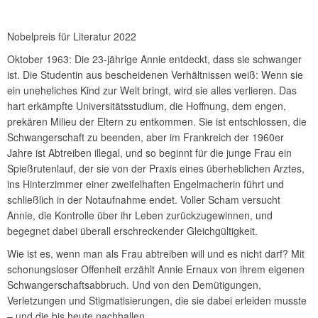
Nobelpreis für Literatur 2022
Oktober 1963: Die 23-jährige Annie entdeckt, dass sie schwanger
ist. Die Studentin aus bescheidenen Verhältnissen weiß: Wenn sie
ein uneheliches Kind zur Welt bringt, wird sie alles verlieren. Das
hart erkämpfte Universitätsstudium, die Hoffnung, dem engen,
prekären Milieu der Eltern zu entkommen. Sie ist entschlossen, die
Schwangerschaft zu beenden, aber im Frankreich der 1960er
Jahre ist Abtreiben illegal, und so beginnt für die junge Frau ein
Spießrutenlauf, der sie von der Praxis eines überheblichen Arztes,
ins Hinterzimmer einer zweifelhaften Engelmacherin führt und
schließlich in der Notaufnahme endet. Voller Scham versucht
Annie, die Kontrolle über ihr Leben zurückzugewinnen, und
begegnet dabei überall erschreckender Gleichgültigkeit.
Wie ist es, wenn man als Frau abtreiben will und es nicht darf? Mit
schonungsloser Offenheit erzählt Annie Ernaux von ihrem eigenen
Schwangerschaftsabbruch. Und von den Demütigungen,
Verletzungen und Stigmatisierungen, die sie dabei erleiden musste
– und die bis heute nachhallen.