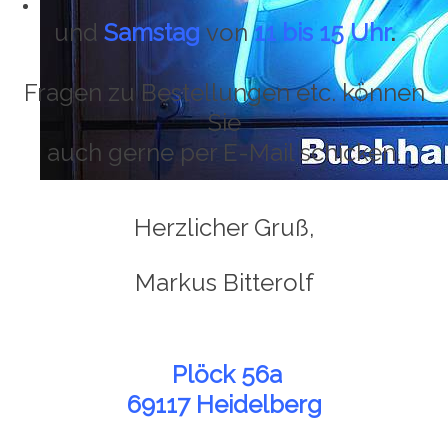
und
Samstag
von
11 bis 15 Uhr
.
Fragen zu Bestellungen etc. können
Sie
auch gerne per E-Mail schicken.
Herzlicher Gruß,
Markus Bitterolf
Plöck 56a
69117 Heidelberg