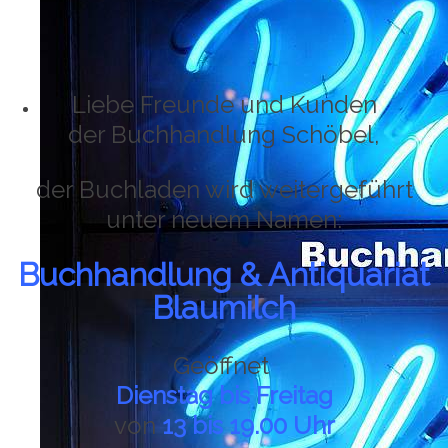
Liebe Freunde und Kunden
der Buchhandlung Schöbel,
der Buchladen wird weitergeführt
unter neuem Namen:
Buchhandlung & Antiquariat
Blaumilch
Geöffnet
Dienstag bis Freitag
von
13 bis 19.00 Uhr