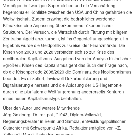
Vermögen bei wenigen Superreichen und die Verschärfung
hegemonialer Konflikte zwischen den USA und China gefährden die
Weltwirtschaft. Zudem erzwingt die bedrohlicher werdende
Klimakrise eine Anpassung überkommener ökonomischer
Strukturen. Der Versuch, die Wirtschaft durch Flutung mit billigem
Zentralbankgeld anzukurbeln, ist ins Gegenteil umgeschlagen. Im
Ergebnis wurde die Geldpolitik zur Geisel der Finanzmärkte. Die
Krisen von 2008 und 2020 verbinden sich so zur Krise des
neoliberalen Kapitalismus. Ausgehend von der Analyse historischer
»großer« Krisen des Kapitalismus geht das Buch der Frage nach,
ob die Krisenperiode 2008/2020 die Dominanz des Neoliberalismus
beendet. Es diskutiert, inwieweit Dekarbonisierung und
Digitalisierung einerseits und die Ablösung der US-Hegemonie
durch eine plurilaterale Welt(un)ordnung andererseits Konturen
eines neuen Kapitalismustyps beinhalten.
Über den Autor und weitere Mitwirkende
Jörg Goldberg, Dr. rer. pol., *1943, Diplom-Volkswirt,
Regierungsberater in Benin und Sambia, entwicklungspolitischer
Gutachter mit Schwerpunkt Afrika. Redaktionsmitglied von »Z.
Zeitschrift Marxistische Erneuerung«.