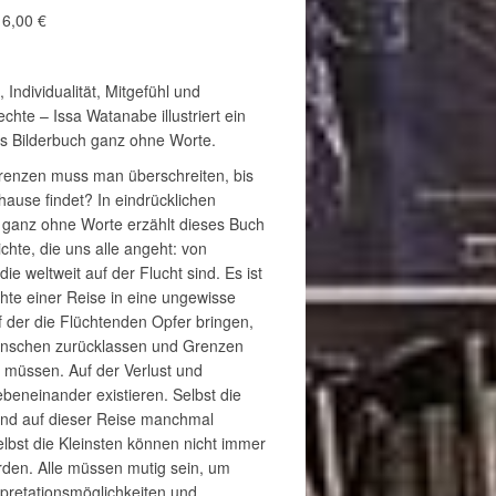
6,00 €
 Individualität, Mitgefühl und
hte – Issa Watanabe illustriert ein
 Bilderbuch ganz ohne Worte.
Grenzen muss man überschreiten, bis
ause findet? In eindrücklichen
 ganz ohne Worte erzählt dieses Buch
chte, die uns alle angeht: von
ie weltweit auf der Flucht sind. Es ist
hte einer Reise in eine ungewisse
f der die Flüchtenden Opfer bringen,
enschen zurücklassen und Grenzen
 müssen. Auf der Verlust und
beneinander existieren. Selbst die
ind auf dieser Reise manchmal
lbst die Kleinsten können nicht immer
rden. Alle müssen mutig sein, um
pretationsmöglichkeiten und