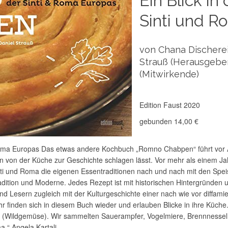
Ein Blick in
Sinti und R
von Chana Discherei
Strauß (Herausgeber
(Mitwirkende)
Edition Faust 2020
gebunden 14,00 €
d Roma Europas Das etwas andere Kochbuch „Romno Chabpen“ führt vor 
von der Küche zur Geschichte schlagen lässt. Vor mehr als einem Jah
nti und Roma die eigenen Essentraditionen nach und nach mit den Spe
dition und Moderne. Jedes Rezept ist mit historischen Hintergründen 
d Lesern zugleich mit der Kulturgeschichte einer nach wie vor diffamier
hr finden sich in diesem Buch wieder und erlauben Blicke in ihre Küche
ha (Wildgemüse). Wir sammelten Sauerampfer, Vogelmiere, Brennnessel
.“ Angela Kartali