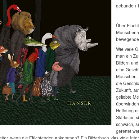
gebunden 1
Über Flucht,
Menschenrec
bewegendes
Wie viele 
man ein Zuh
Bildern und
eine Geschi
Menschen, d
die Geschic
Zukunft, au
geliebte M
überwinden
Hoffnung ne
Stärksten s
schwach, se
gerettet we
ter, wenn die Flüchtenden ankommen? Ein Bilderbuch, das viele Inter