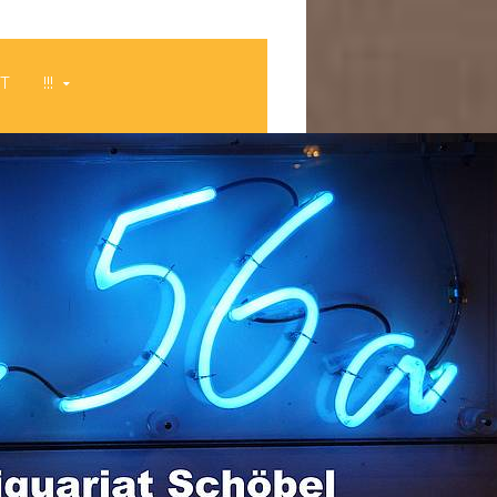
HT
!!!