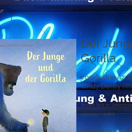
Der Jung
Gorilla
von Jackie Azúa
Cindy Derby (Ill
Annette Betz im Ueberreute
gebunden 14,95 €
Eine berührende Geschicht