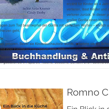
erzählt für Kinder ab 4 Ja
verlieren, lässt Kinder un
verloren zurück. In dieser 
großer Gorilla einen kleine
ragen zum Tod beantwortet der Gorilla mit einfachen Worten – ehrlich un
 Herzen geht.
nde
n geboren. Bevor sie Kinderbuchautorin wurde, arbeitete sie als Scha
mit ihrer Familie in Long Island, New York.
Puppenspielerin und bereiste dabei die ganze Welt. Heute ist sie vorneh
nen gestaltet sie in Aquarell, Tusche, Gouache, Buntstift und Pastellfarbe
Romno C