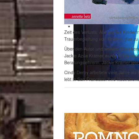
Zeit des Verlusts. Alle großen Kinderf
Trauerbegleitung von Kindern, das zu
Über den Autor und weitere Mitwirke
Jackie Azúa Kramer wurde in Manhatta
Beratungslehrerin. Jackie Kramer lebt 
Cindy Derby arbeitete viele Jahre als 
lebt in San Francisco. Ihre Illustratio