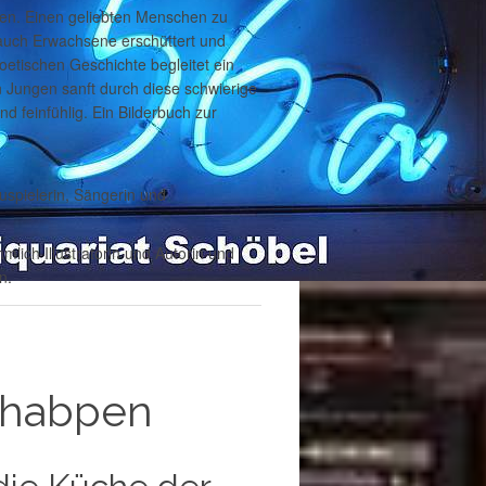
hren. Einen geliebten Menschen zu
d auch Erwachsene erschüttert und
poetischen Geschichte begleitet ein
n Jungen sanft durch diese schwierige
d feinfühlig. Ein Bilderbuch zur
uspielerin, Sängerin und
mlich Illustratorin und Autorin und
n.
habpen