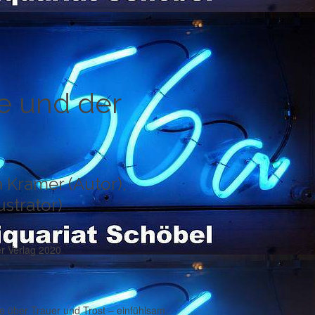
e und der
 Kramer (Autor),
ustrator)
r Verlag 2020
e über Trauer und Trost – einfühlsam